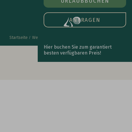
ZIMMER BUCHEN
URLAUB
BUCHEN
ÖFFN
DAS
HAU
ANFRAGEN
Startseite
Wellness am See
Spa-Anfrage
Hier buchen Sie zum garantiert
besten verfügbaren Preis!
Bis bald bei uns