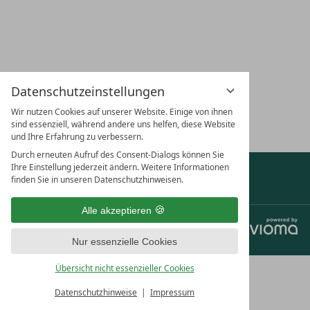
LAGE & ANFAHRT
KARRIERE
GUTSCHEINE
URL
HUN
Datenschutzeinstellungen
Wir nutzen Cookies auf unserer Website. Einige von ihnen
NEWSLETTER ABONNIEREN
sind essenziell, während andere uns helfen, diese Website
und Ihre Erfahrung zu verbessern.
Durch erneuten Aufruf des Consent-Dialogs können Sie
Ihre Einstellung jederzeit ändern. Weitere Informationen
Auszeichnungen & Partner anzeigen
finden Sie in unseren Datenschutzhinweisen.
Alle akzeptieren
Jobs
Datenschutz
Datenschutzeinstellungen
Impressum
AGB
Nur essenzielle Cookies
Übersicht nicht essenzieller Cookies
Datenschutzhinweise
Impressum