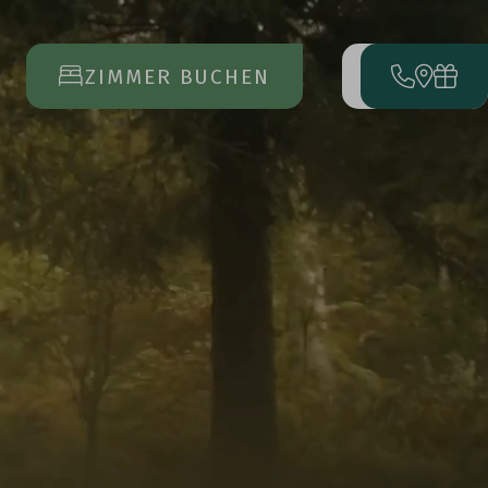
ZIMMER BUCHEN
MENÜ
ÖFFNET
DAS
HAUPTMENÜ
ANREISE
ABREISE
17
23
AUG
AUG
URLAUB
BUCHEN
ANFRAGEN