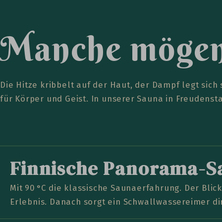
M
a
n
c
h
e
m
ö
g
e
Die Hitze kribbelt auf der Haut, der Dampf legt sich 
für Körper und Geist. In unserer Sauna in Freudenst
Finnische Panorama-S
Mit 90 °C die klassische Saunaerfahrung. Der Bli
Erlebnis. Danach sorgt ein Schwallwassereimer di