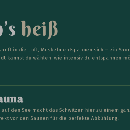
n
’
s
h
e
i
ß
sanft in die Luft, Muskeln entspannen sich – ein Saun
adt kannst du wählen, wie intensiv du entspannen mö
auna
ck auf den See macht das Schwitzen hier zu einem ga
rekt vor den Saunen für die perfekte Abkühlung.