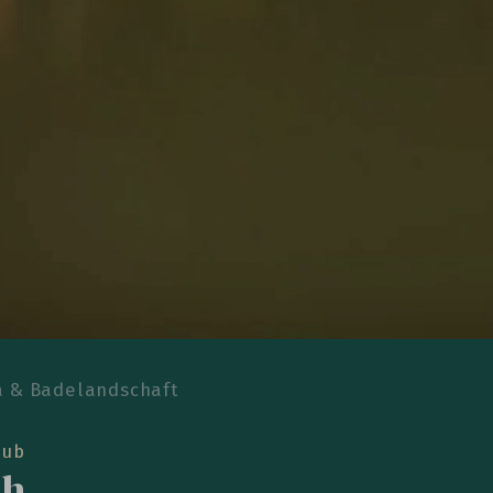
 & Badelandschaft
aub
ch