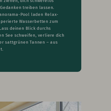
n ziehen, dich schwerelos
 Gedanken treiben lassen.
anorama-Pool laden Relax-
mperierte Wasserbetten zum
Lass deinen Blick durchs
en See schweifen, verliere dich
der sattgrünen Tannen – aus
t.