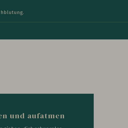
chblutung.
en und aufatmen