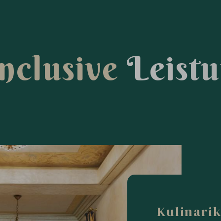
n
c
l
u
s
i
v
e
L
e
i
s
t
u
Kulinari