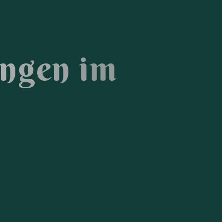
n
g
e
n
i
m
k