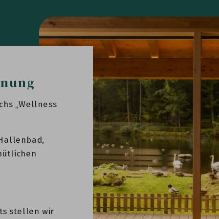
nnung
chs „Wellness
Hallenbad,
ütlichen
s stellen wir