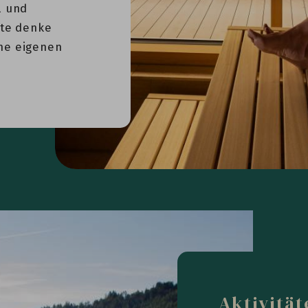
l und
tte denke
ne eigenen
Aktivität