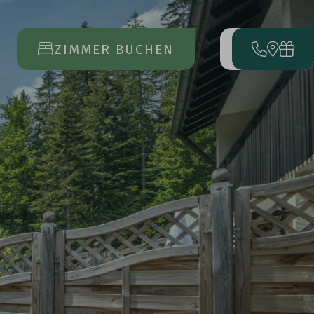
ZIMMER BUCHEN
MENÜ
ÖFFNET
DAS
HAUPTMENÜ
ANREISE
ABREISE
17
23
AUG
AUG
URLAUB
BUCHEN
ANFRAGEN