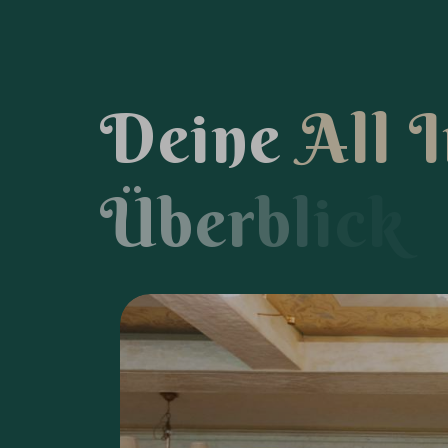
D
e
i
n
e
A
l
l
I
Ü
b
e
r
b
l
i
c
k