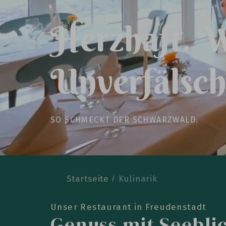
H
e
r
z
h
a
f
t
.
U
n
v
e
r
f
ä
l
s
c
S
O
S
C
H
M
E
C
K
T
D
E
R
S
C
H
W
A
R
Z
W
A
L
D
.
Startseite
Kulinarik
Unser Restaurant in Freudenstadt
Genuss mit Seebli