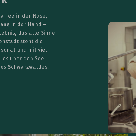
affee in der Nase,
ang in der Hand –
ebnis, das alle Sinne
enstadt steht die
isonal und mit viel
lick über den See
des Schwarzwaldes.