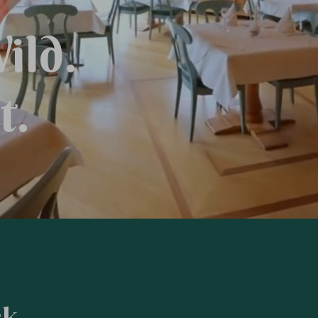
W
i
l
d
.
h
t
.
ck