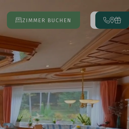
ZIMMER BUCHEN
MENÜ
ÖFFNET
DAS
HAUPTMENÜ
ANREISE
ABREISE
17
23
AUG
AUG
URLAUB
BUCHEN
ANFRAGEN