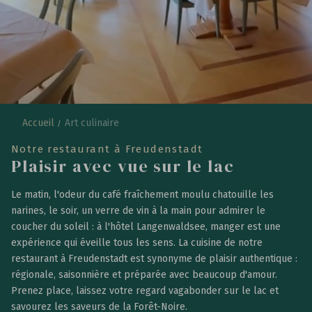
G
é
n
é
r
e
u
x
.
S
a
u
v
a
g
e
.
Accueil
Art culinaire
A
u
t
h
e
n
t
i
q
u
e
.
Notre restaurant à Freudenstadt
Plaisir avec vue sur le lac
Le matin, l'odeur du café fraîchement moulu chatouille les
narines, le soir, un verre de vin à la main pour admirer le
coucher du soleil : à l'hôtel Langenwaldsee, manger est une
expérience qui éveille tous les sens. La cuisine de notre
restaurant à Freudenstadt est synonyme de plaisir authentique :
régionale, saisonnière et préparée avec beaucoup d'amour.
Prenez place, laissez votre regard vagabonder sur le lac et
savourez les saveurs de la Forêt-Noire.