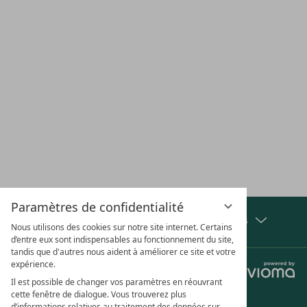
EMPLACEMENT &
CARRIÈRE
CHÈQUES
VACA
ACCÈS
CADEAUX
CHI
S'ABONNER À LA NEWSLETTER
Paramètres de confidentialité
Afficher les distinctions et les partenaires
Nous utilisons des cookies sur notre site internet. Certains
d’entre eux sont indispensables au fonctionnement du site,
tandis que d'autres nous aident à améliorer ce site et votre
expérience.
Jobs
Confidentialité
Paramètres de confidentialité
Mentions légales
Il est possible de changer vos paramètres en réouvrant
Conditions générales
cette fenêtre de dialogue. Vous trouverez plus
d’informations relatives au traitement des données sur