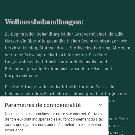
Wellnessbehandlungen:
Zu Beginn jeder Behandlung ist der Gast verpflichtet, den/die
Masseur/in über alle gesundheitlichen Beeinträchtigungen, wie
Herzkrankheiten, Bluthochdruck, Stoffwechselstörung, Allergien
oder eine Schwangerschaft zu informieren. Das Hotel
Langenwaldsee haftet nicht für durch Kosmetika und
Behandlungen aufgetretene nicht absehbare Haut- und
Körperreaktionen.
Das Hotel Langenwaldsee haftet nicht für dem Gast nicht
bekannte oder den Mitarbeitern nicht mitgeteilte Allergien oder
andere körperliche Voraussetzungen, bei denen von der
Paramètres de confidentialité
gebuchten Behandlung abzusehen gewesen wäre.
Nous utilisons des cookies sur notre site internet. Certains
Das Hotel Langenwaldsee kann den Wellnessbereich oder Teile
d’entre eux sont indispensables au fonctionnement du site,
tandis que d'autres nous aident à améliorer ce site et votre
hiervon vorübergehend schließen oder die Öffnungszeiten
expérience.
ändern, falls es Reparaturarbeiten oder ähnliches notwendig