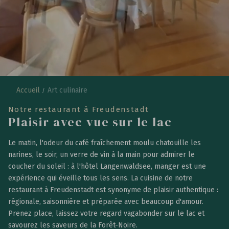
G
é
n
é
r
e
u
x
.
S
a
u
v
a
g
e
.
Accueil
Art culinaire
A
u
t
h
e
n
t
i
q
u
e
.
Notre restaurant à Freudenstadt
Plaisir avec vue sur le lac
Le matin, l'odeur du café fraîchement moulu chatouille les
narines, le soir, un verre de vin à la main pour admirer le
coucher du soleil : à l'hôtel Langenwaldsee, manger est une
expérience qui éveille tous les sens. La cuisine de notre
restaurant à Freudenstadt est synonyme de plaisir authentique :
régionale, saisonnière et préparée avec beaucoup d'amour.
Prenez place, laissez votre regard vagabonder sur le lac et
savourez les saveurs de la Forêt-Noire.