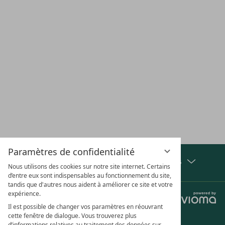
EMPLACEMENT &
CARRIÈRE
CHÈQUES
VACA
ACCÈS
CADEAUX
CHI
S'ABONNER À LA NEWSLETTER
Paramètres de confidentialité
Afficher les distinctions et les partenaires
Nous utilisons des cookies sur notre site internet. Certains
d’entre eux sont indispensables au fonctionnement du site,
tandis que d'autres nous aident à améliorer ce site et votre
expérience.
Jobs
Confidentialité
Paramètres de confidentialité
Mentions légales
Il est possible de changer vos paramètres en réouvrant
Conditions générales
cette fenêtre de dialogue. Vous trouverez plus
d’informations relatives au traitement des données sur