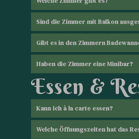
Welche Zimmer gibt es?
Sind die Zimmer mit Balkon ausges
Gibt es in den Zimmern Badewann
Haben die Zimmer eine Minibar?
E
s
s
e
n
&
R
e
Kann ich à la carte essen?
Welche Öffnungszeiten hat das Re