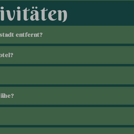
i
v
i
t
ä
t
e
n
stadt entfernt?
otel?
Nähe?