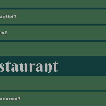
tattet?
en?
s
t
a
u
r
a
n
t
staurant?