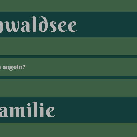
n
w
a
l
d
s
e
e
n angeln?
a
m
i
l
i
e
?