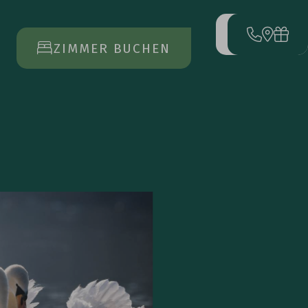
MENÜ
ÖFFNET
ZIMMER BUCHEN
DAS
HAUPTMENÜ
ANREISE
ABREISE
17
23
AUG
AUG
URLAUB
BUCHEN
ANFRAGEN