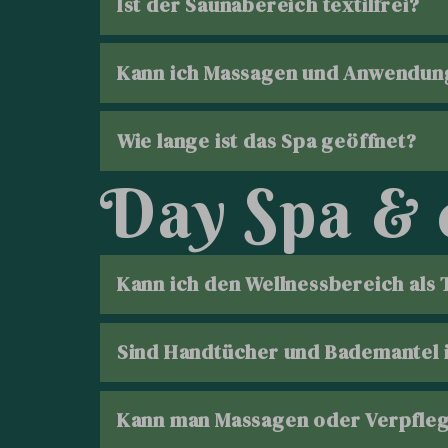
Ist der Saunabereich textilfrei?
Niedertemperatursauna: 50 – 60 °
Kann ich Massagen und Anwendun
Finnische Sauna: 85 – 90 °C
Zusätzlich ein Aroma-Dampfbad.
Wie lange ist das Spa geöffnet?
D
a
y
S
p
a
&
ZU DEN WELLNESSANWENDUNGE
Wellnessbereich, Infrarotkabine & 
Niedertemperatursauna & Dampfbad
Finnische Sauna: 14:00 – 19:00 Uhr
Kann ich den Wellnessbereich als
Sind Handtücher und Bademantel i
Kann man Massagen oder Verpfle