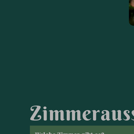
Z
i
m
m
e
r
a
u
s