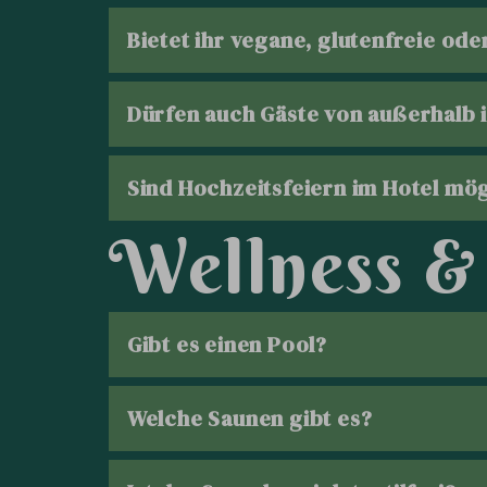
Mittagessen à la carte: 12:00 – 13:
Bietet ihr vegane, glutenfreie ode
Kaffee & Kuchen: 14:00 – 17:00 Uh
Dürfen auch Gäste von außerhalb 
Abendessen à la carte: 18:00 – 20:
Sind Hochzeitsfeiern im Hotel mö
W
e
l
l
n
e
s
s
&
TISCHRESERVIERUNG ANFRAGEN
Gibt es einen Pool?
Welche Saunen gibt es?