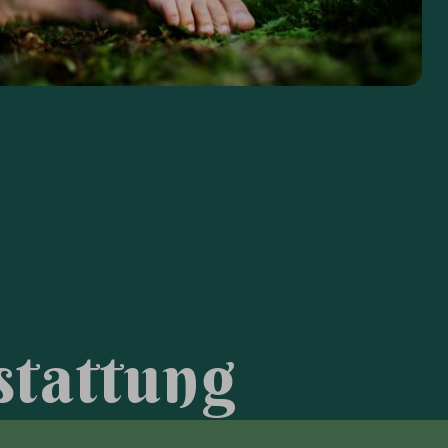
s
t
a
t
t
u
n
g