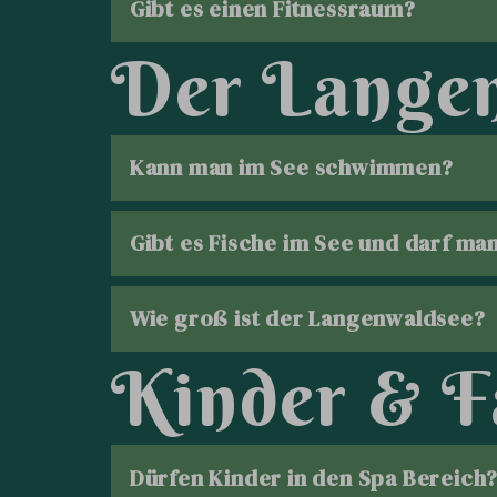
Gibt es einen Fitnessraum?
D
e
r
L
a
n
g
e
Kann man im See schwimmen?
Gibt es Fische im See und darf ma
Wie groß ist der Langenwaldsee?
K
i
n
d
e
r
&
F
Dürfen Kinder in den Spa Bereich