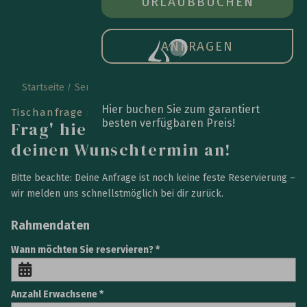
ZIMMER BUCHEN
URLAUB
BUCHEN
ÖFFN
DAS
HAU
ANFRAGEN
Startseite
Service
Tisch reservieren
Hier buchen Sie zum garantiert
Tischanfrage stellen
besten verfügbaren Preis!
Frag' hier ganz unkompliziert
deinen Wunschtermin an!
Bitte beachte: Deine Anfrage ist noch keine feste Reservierung –
wir melden uns schnellstmöglich bei dir zurück.
Rahmendaten
Wann möchten Sie reservieren?
Anzahl Erwachsene