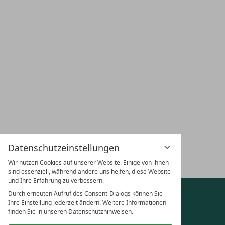
LAGE & ANFAHRT
KARRIERE
GUTSCHEINE
URL
HUN
Datenschutzeinstellungen
NEWSLETTER ABONNIEREN
Wir nutzen Cookies auf unserer Website. Einige von ihnen
sind essenziell, während andere uns helfen, diese Website
und Ihre Erfahrung zu verbessern.
Durch erneuten Aufruf des Consent-Dialogs können Sie
Auszeichnungen & Partner anzeigen
Ihre Einstellung jederzeit ändern. Weitere Informationen
finden Sie in unseren Datenschutzhinweisen.