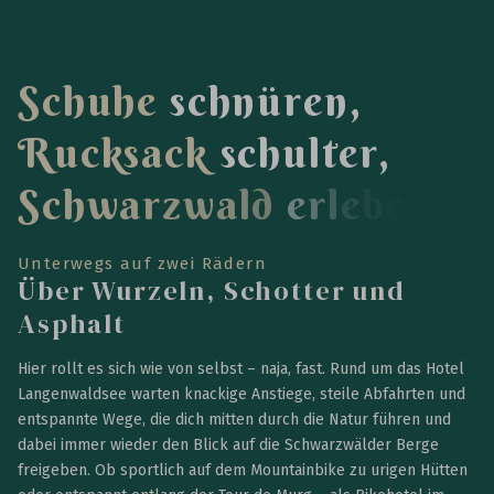
S
c
h
u
h
e
s
c
h
n
ü
r
e
n
,
R
u
c
k
s
a
c
k
s
c
h
u
l
t
e
r
,
S
c
h
w
a
r
z
w
a
l
d
e
r
l
e
b
e
n
.
Unterwegs auf zwei Rädern
Über Wurzeln, Schotter und
Asphalt
Hier rollt es sich wie von selbst – naja, fast. Rund um das Hotel
Langenwaldsee warten knackige Anstiege, steile Abfahrten und
entspannte Wege, die dich mitten durch die Natur führen und
dabei immer wieder den Blick auf die Schwarzwälder Berge
freigeben. Ob sportlich auf dem Mountainbike zu urigen Hütten