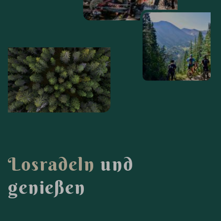
L
o
s
r
a
d
e
l
n
u
n
d
g
e
n
i
e
ß
e
n