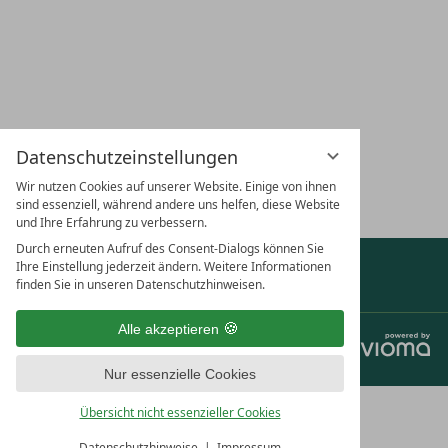
LAGE & ANFAHRT
KARRIERE
GUTSCHEINE
URL
HUN
Datenschutzeinstellungen
NEWSLETTER ABONNIEREN
Wir nutzen Cookies auf unserer Website. Einige von ihnen
sind essenziell, während andere uns helfen, diese Website
und Ihre Erfahrung zu verbessern.
Durch erneuten Aufruf des Consent-Dialogs können Sie
Ihre Einstellung jederzeit ändern. Weitere Informationen
Auszeichnungen & Partner anzeigen
finden Sie in unseren Datenschutzhinweisen.
Alle akzeptieren
Jobs
Datenschutz
Datenschutzeinstellungen
Impressum
AGB
Nur essenzielle Cookies
Übersicht nicht essenzieller Cookies
Datenschutzhinweise
Impressum