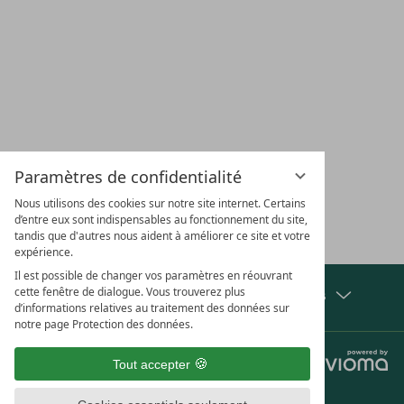
EMPLACEMENT &
CARRIÈRE
CHÈQUES
VACA
ACCÈS
CADEAUX
CHI
Paramètres de confidentialité
Nous utilisons des cookies sur notre site internet. Certains
S'ABONNER À LA NEWSLETTER
d’entre eux sont indispensables au fonctionnement du site,
tandis que d'autres nous aident à améliorer ce site et votre
expérience.
Il est possible de changer vos paramètres en réouvrant
cette fenêtre de dialogue. Vous trouverez plus
Afficher les distinctions et les partenaires
d’informations relatives au traitement des données sur
notre page Protection des données.
Jobs
Confidentialité
Tout accepter
Paramètres de confidentialité
Mentions légales
Conditions générales