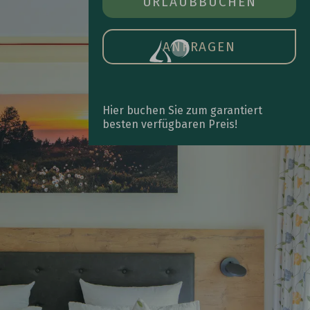
ZIMMER BUCHEN
URLAUB
BUCHEN
ÖFFN
DAS
HAU
ANFRAGEN
Hier buchen Sie zum garantiert
besten verfügbaren Preis!