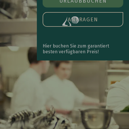
ZIMMER BUCHEN
URLAUB
BUCHEN
ÖFFN
DAS
HAU
ANFRAGEN
Hier buchen Sie zum garantiert
besten verfügbaren Preis!