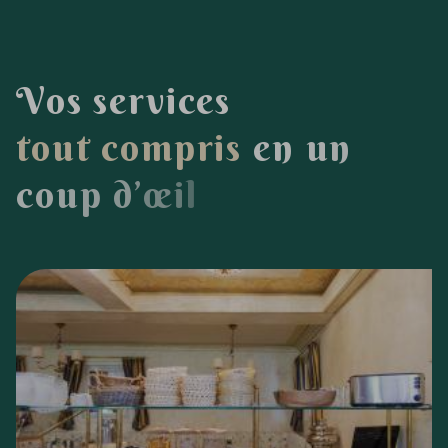
V
o
s
s
e
r
v
i
c
e
s
t
o
u
t
c
o
m
p
r
i
s
e
n
u
n
c
o
u
p
d
’
œ
i
l