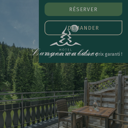
RÉSERVER
OUVR
RÉSERVER
LE
MEN
PRIN
DEMANDER
Réservez ici au meilleur prix garanti !