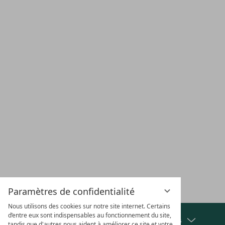
+49 7441 88 93-0
EMPLACEMENT &
CARRIÈRE
CHÈQUES
VACA
ACCÈS
CADEAUX
CHI
S'ABONNER À LA NEWSLETTER
Paramètres de confidentialité
Nous utilisons des cookies sur notre site internet. Certains
d’entre eux sont indispensables au fonctionnement du site,
Afficher les distinctions et les partenaires
tandis que d'autres nous aident à améliorer ce site et votre