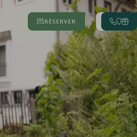
RÉSERVER
MENU
OUVRIR
LE
MENU
PRINCIPAL
ARRIVÉE
DÉPART
17
23
AOÛT
AOÛT
RÉSERVER
DEMANDER