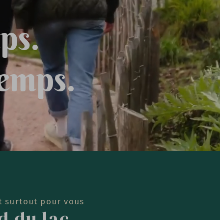
m
p
s
.
e
m
p
s
.
t surtout pour vous
d du lac,