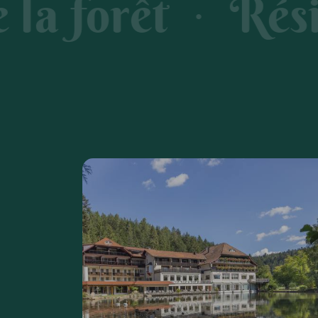
t
Résilience
●
●