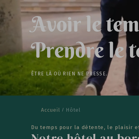
A
v
o
i
r
l
e
t
e
P
r
e
n
d
r
e
l
e
t
Ê
T
R
E
L
À
O
Ù
R
I
E
N
N
E
P
R
E
S
S
E
.
Accueil
Hôtel
Du temps pour la détente, le plaisir e
Notre hôtel au bor