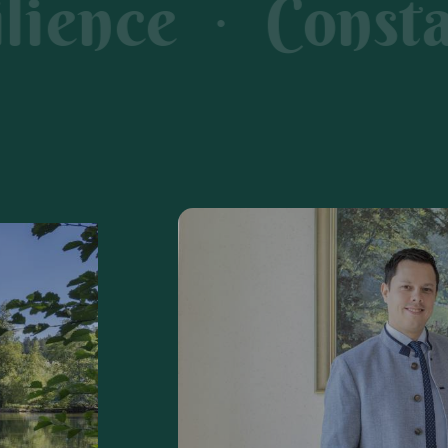
Constance
B
●