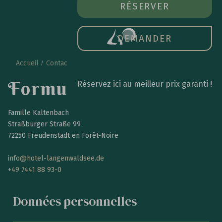
RÉSERVER
OUVR
RÉSERVER
LE
MEN
PRIN
DEMANDER
Accueil
Contact
Demander
F
o
r
m
u
l
a
i
r
e
d
e
c
o
n
t
a
c
t
Réservez ici au meilleur prix garanti !
Famille Kaltenbach
Straßburger Straße 99
72250 Freudenstadt en Forêt-Noire
info@hotel-langenwaldsee.de
+49 7441 88 93-0
Données personnelles