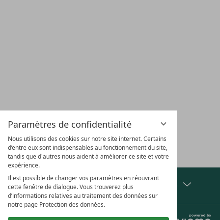
EMPLACEMENT &
CARRIÈRE
CHÈQUES
VACA
ACCÈS
CADEAUX
CHI
Paramètres de confidentialité
Nous utilisons des cookies sur notre site internet. Certains
S'ABONNER À LA NEWSLETTER
d’entre eux sont indispensables au fonctionnement du site,
tandis que d'autres nous aident à améliorer ce site et votre
expérience.
Il est possible de changer vos paramètres en réouvrant
Afficher les distinctions et les partenaires
cette fenêtre de dialogue. Vous trouverez plus
d’informations relatives au traitement des données sur
notre page Protection des données.
Jobs
Confidentialité