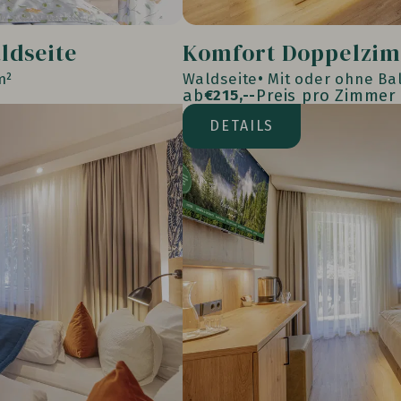
ldseite
Komfort Doppelzim
m²
Waldseite
Mit oder ohne Ba
ab
Preis pro Zimmer
€
215,--
Waldseite
DETAILS