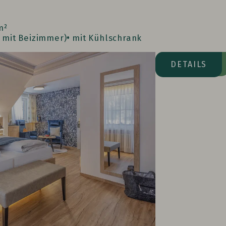
m²
e mit Beizimmer)
mit Kühlschrank
Waldseite
DETAILS