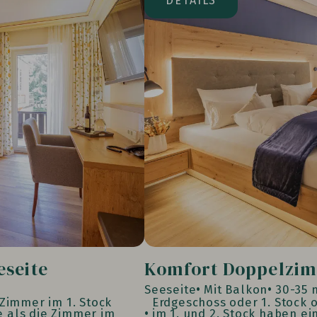
DETAILS
seite
Komfort Doppelzim
Seeseite
Mit Balkon
30-35 
 Zimmer im 1. Stock
Erdgeschoss oder 1. Stock o
e als die Zimmer im
im 1. und 2. Stock haben ei