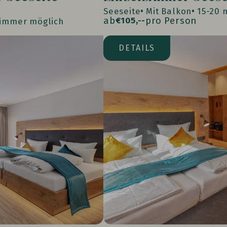
Seeseite
Mit Balkon
15-20 
ab
pro Person
€
105,--
zimmer möglich
Seeseite
DETAILS