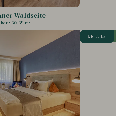
mer Waldseite
lkon
30-35 m²
Waldseite
DETAILS