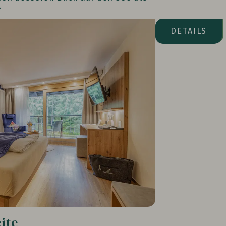
.
Seeseite
DETAILS
ite