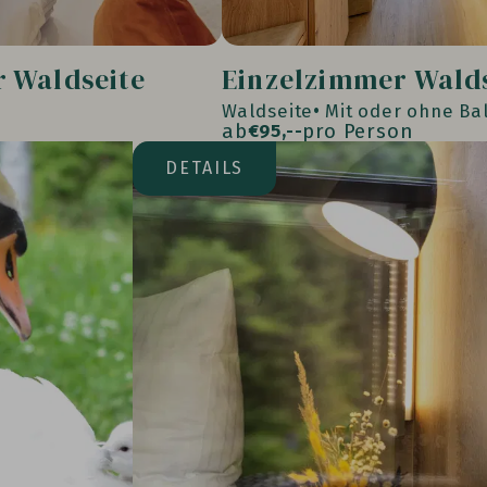
 Waldseite
Einzelzimmer Wald
Waldseite
Mit oder ohne Ba
ab
pro Person
€
95,--
DETAILS