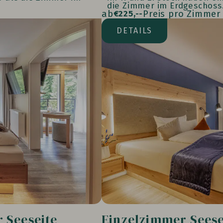
die Zimmer im Erdgeschoss
ab
Preis pro Zimmer
€
225,--
Seeseite
DETAILS
 Seeseite
Einzelzimmer Seese