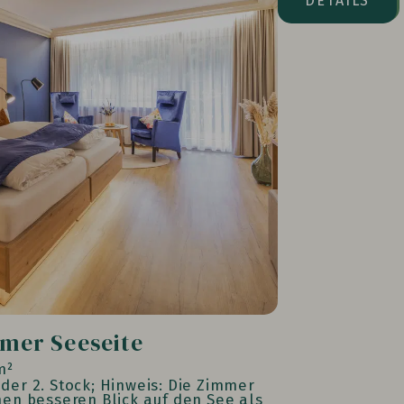
DETAILS
mer Seeseite
m²
der 2. Stock; Hinweis: Die Zimmer
nen besseren Blick auf den See als