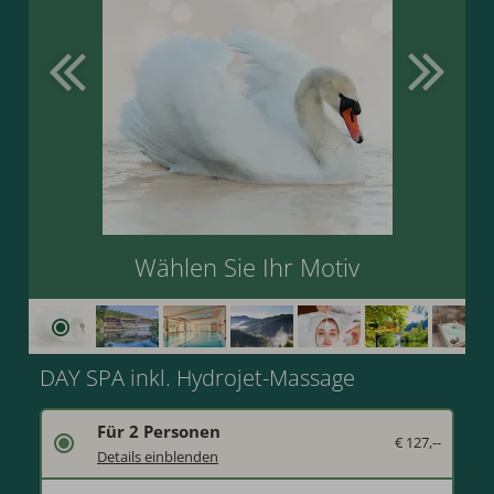
Wählen Sie Ihr Motiv
DAY SPA inkl. Hydrojet-Massage
Für 2 Personen
€ 127,--
Verschenken Sie einen Tageseintritt in den Wellnessbereich mit einer 20-minütigen Hydrojet-Massage.
Details einblenden
Lassen Sie die Seele in unserem SPA am See baumeln mit Schwimmbad, Finnische Panorama Sauna, Sanarium, Salzgrotte, Infrarot-Kabine, Aroma-Dampfbad, temperierte Wasserbetten, Ruhebereiche, Vital-Stationen, Wärmebank, Freiluftbereich „Wald SPA“ mit Schwalleimer, Himmelsliegen sowie Relax-Liegen außen am See und entspannen Sie bei einer 20-minütigen Hydrojet-Massage pro Person.