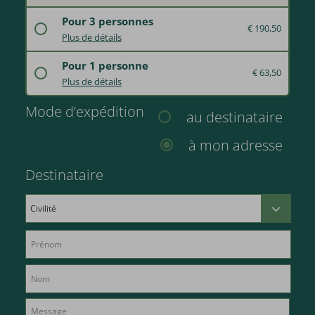
Laissez votre âme se détendre dans notre SPA au bord du lac avec piscine, sauna panoramique finlandais, sanarium, grotte de sel, cabine infrarouge, bain de vapeur aromatique, lits à eau tempérés, zones de repos, stations vitales, banquette chauffante, zone en plein air "Wald SPA" avec seau à bulles, chaises longues célestes ainsi que chaises longues de relaxation à l'extérieur au bord du lac et détendez-vous avec un massage hydrojet de 20 minutes par personne.
Pour 3 personnes
€ 190,50
Offrez une entrée d'une journée à l'espace bien-être avec un massage hydrojet de 20 minutes.
Plus de détails
Laissez votre âme se détendre dans notre SPA au bord du lac avec piscine, sauna panoramique finlandais, sanarium, grotte de sel, cabine infrarouge, bain de vapeur aromatique, lits à eau tempérés, zones de repos, stations vitales, banquette chauffante, zone en plein air "Wald SPA" avec seau à bulles, chaises longues célestes ainsi que chaises longues de relaxation à l'extérieur au bord du lac et détendez-vous avec un massage hydrojet de 20 minutes par personne.
Pour 1 personne
€ 63,50
Offrez une entrée d'une journée à l'espace bien-être avec un massage hydrojet de 20 minutes.
Plus de détails
Laissez votre âme se détendre dans notre SPA au bord du lac avec piscine, sauna panoramique finlandais, sanarium, grotte de sel, cabine infrarouge, bain de vapeur aromatique, lits à eau tempérés, zones de repos, stations vitales, banc chauffant, zone en plein air "Wald SPA" avec seau à bulles, chaises longues célestes ainsi que chaises longues de relaxation à l'extérieur au bord du lac et détendez-vous avec un massage hydrojet de 20 minutes par personne.
Mode d’expédition
au destinataire
à mon adresse
Destinataire