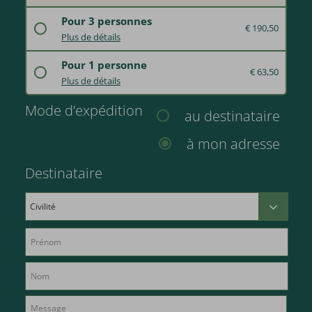
Laissez votre âme se détendre dans notre SPA au bord du lac avec piscine, sauna panoramique finlandais, sanarium, grotte de sel, cabine infrarouge, bain de vapeur aromatique, lits à eau tempérés, zones de repos, stations vitales, banquette chauffante, zone en plein air "Wald SPA" avec seau à bulles, chaises longues célestes ainsi que chaises longues de relaxation à l'extérieur au bord du lac et détendez-vous avec un massage hydrojet de 20 minutes par personne.
Pour 3 personnes
€ 190,50
Offrez une entrée d'une journée à l'espace bien-être avec un massage hydrojet de 20 minutes.
Plus de détails
Laissez votre âme se détendre dans notre SPA au bord du lac avec piscine, sauna panoramique finlandais, sanarium, grotte de sel, cabine infrarouge, bain de vapeur aromatique, lits à eau tempérés, zones de repos, stations vitales, banquette chauffante, zone en plein air "Wald SPA" avec seau à bulles, chaises longues célestes ainsi que chaises longues de relaxation à l'extérieur au bord du lac et détendez-vous avec un massage hydrojet de 20 minutes par personne.
Pour 1 personne
€ 63,50
Offrez une entrée d'une journée à l'espace bien-être avec un massage hydrojet de 20 minutes.
Plus de détails
Laissez votre âme se détendre dans notre SPA au bord du lac avec piscine, sauna panoramique finlandais, sanarium, grotte de sel, cabine infrarouge, bain de vapeur aromatique, lits à eau tempérés, zones de repos, stations vitales, banc chauffant, zone en plein air "Wald SPA" avec seau à bulles, chaises longues célestes ainsi que chaises longues de relaxation à l'extérieur au bord du lac et détendez-vous avec un massage hydrojet de 20 minutes par personne.
Mode d’expédition
au destinataire
à mon adresse
Destinataire