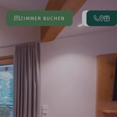
ZIMMER BUCHEN
MENÜ
ÖFFNET
DAS
HAUPTMENÜ
ANREISE
ABREISE
17
23
AUG
AUG
URLAUB
BUCHEN
ANFRAGEN