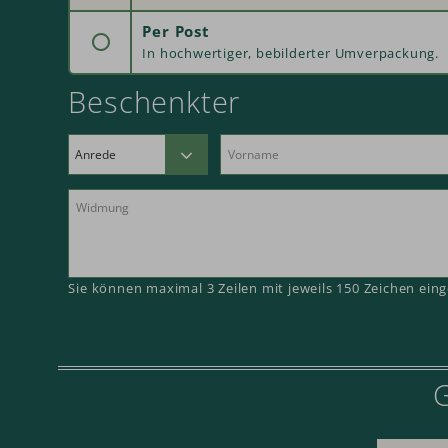
Per Post
In hochwertiger, bebilderter Umverpackung.
Beschenkter
Deutschland: € 3,95
Frankreich: € 4,95
Schweiz: € 4,95
Österreich: € 4,95
Luxemburg: € 4,95
Belgien: € 4,95
Sie können maximal 3 Zeilen mit jeweils 150 Zeichen ein
G