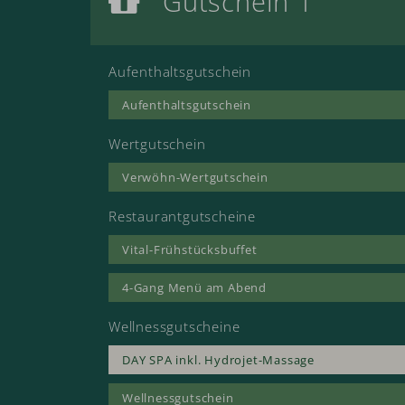
Gutschein 1
DAY SPA inkl. Hydrojet
Aufenthaltsgutschein
Aufenthaltsgutschein
Wertgutschein
Verwöhn-Wertgutschein
Restaurantgutscheine
Vital-Frühstücksbuffet
4-Gang Menü am Abend
Wellnessgutscheine
DAY SPA inkl. Hydrojet-Massage
Wellnessgutschein