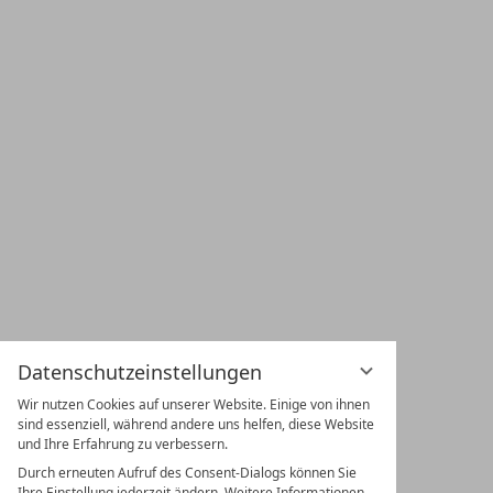
Hotel Langenwaldsee
Familie Kaltenbach
Straßburger Straße 99
72250 Freudenstadt im Schwarzwald
info@hotel-langenwaldsee.de
www.hotel-langenwaldsee.de
Datenschutzeinstellungen
+49 7441 88 93-0
Wir nutzen Cookies auf unserer Website. Einige von ihnen
sind essenziell, während andere uns helfen, diese Website
und Ihre Erfahrung zu verbessern.
Durch erneuten Aufruf des Consent-Dialogs können Sie
Ihre Einstellung jederzeit ändern. Weitere Informationen