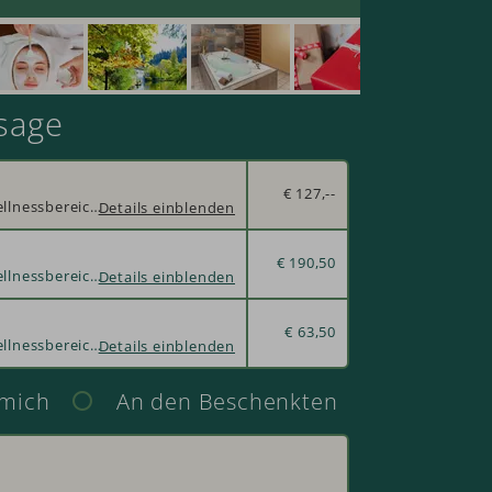
sage
€ 127,--
Verschenken Sie einen Tageseintritt in den Wellnessbereich mit einer 20-minütigen Hydrojet-Massage.
Details einblenden
Lassen Sie die Seele in unserem SPA am See baumeln mit Schwimmbad, Finnische Panorama Sauna, Sanarium, Salzgrotte, Infrarot-Kabine, Aroma-Dampfbad, temperierte Wasserbetten, Ruhebereiche, Vital-Stationen, Wärmebank, Freiluftbereich „Wald SPA“ mit Schwalleimer, Himmelsliegen sowie Relax-Liegen außen am See und entspannen Sie bei einer 20-minütigen Hydrojet-Massage pro Person.
€ 190,50
Verschenken Sie einen Tageseintritt in den Wellnessbereich mit einer 20-minütigen Hydrojet-Massage.
Details einblenden
Lassen Sie die Seele in unserem SPA am See baumeln mit Schwimmbad, Finnische Panorama Sauna, Sanarium, Salzgrotte, Infrarot-Kabine, Aroma-Dampfbad, temperierte Wasserbetten, Ruhebereiche, Vital-Stationen, Wärmebank, Freiluftbereich „Wald SPA“ mit Schwalleimer, Himmelsliegen sowie Relax-Liegen außen am See und entspannen Sie bei einer 20-minütigen Hydrojet-Massage pro Person.
€ 63,50
Verschenken Sie einen Tageseintritt in den Wellnessbereich mit einer 20-minütigen Hydrojet-Massage.
Details einblenden
Lassen Sie die Seele in unserem SPA am See baumeln mit Schwimmbad, Finnische Panorama Sauna, Sanarium, Salzgrotte, Infrarot-Kabine, Aroma-Dampfbad, temperierte Wasserbetten, Ruhebereiche, Vital-Stationen, Wärmebank, Freiluftbereich „Wald SPA“ mit Schwalleimer, Himmelsliegen sowie Relax-Liegen außen am See und entspannen Sie bei einer 20-minütigen Hydrojet-Massage pro Person.
 mich
An den Beschenkten