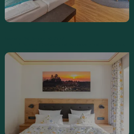
Senior Suite
Seeseite
Mit Balkon
50-65 m²
für 2-4 Personen (teilweise mit Beizimmer)
mit Kühlschrank
€
285,--
ab
Preis pro Zimmer