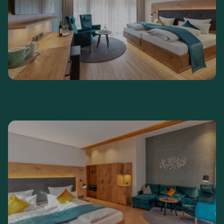
Junior Suite
Seeseite
Mit Balkon
32-45 m²
Kühlschrank auf dem Zimmer
€
225,--
ab
Preis pro Zimmer