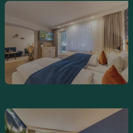
Appartement Doppelzimmer Waldseite
Waldseite
Mit Balkon
40-45 m²
€
225,--
ab
Preis pro Zimmer