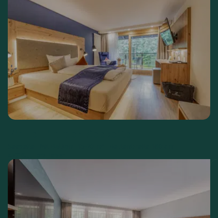
Einzelzimmer Seeseite
Seeseite
Mit Balkon
15-20 m²
Bettenbreite 160 cm
€
105,--
ab
pro Person