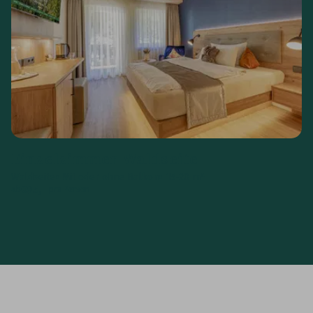
Einzelzimmer Waldseite
Waldseite
Mit oder ohne Balkon
15-20 m²
€
95,--
ab
pro Person