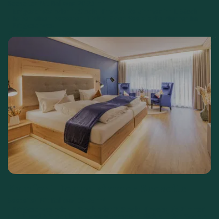
Seeseite
Mit Balkon
20-25 m²
Erdgeschoss oder 1. Stock; Hinweis: Die Zimmer im 1. Stock
haben einen besseren Blick auf den See als die Zimmer im
Erdgeschoss.
€
215,--
ab
Preis pro Zimmer
Komfort Doppelzimmer Seeseite
Seeseite
Mit Balkon
30-35 m²
Erdgeschoss oder 1. Stock oder 2. Stock; Hinweis: Die Zimmer
im 1. und 2. Stock haben einen besseren Blick auf den See als