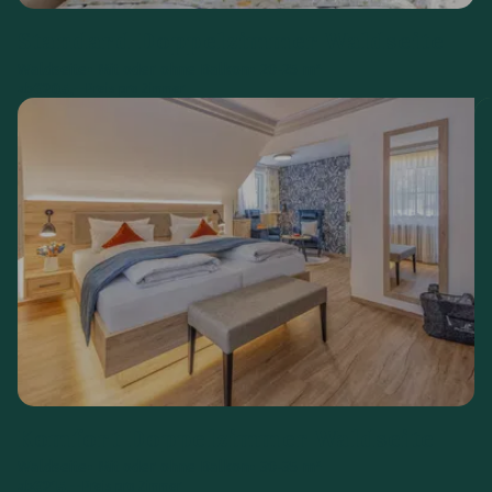
Standard Doppelzimmer Waldseite
Waldseite
Mit oder ohne Balkon
20-25 m²
€
205,--
ab
Preis pro Zimmer
Komfort Doppelzimmer Waldseite
Waldseite
Mit oder ohne Balkon
30-35 m²
€
215,--
ab
Preis pro Zimmer