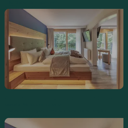
die Zimmer im Erdgeschoss.
€
225,--
ab
Preis pro Zimmer
Appartement Doppelzimmer Seeseite
Seeseite
Mit Balkon
40-45 m²
Teilweise mit angeschlossenem Einzelzimmer möglich
€
240,--
ab
Preis pro Zimmer